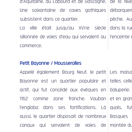
d’Aquitaine, du Labourd et de Gascogne.
de la Nive
Une soixantaine de caves gothiques
débarque
subsistent dans ce quartier.
pêche. Au
La ville était jusqu’au XVIIe siècle
dans la ru
sillonnée de voies d’eau qui servaient au
l’enceinte
commerce.
Petit Bayonne / Mousserolles
Appelé également Bourg Neuf, le petit
Les maiso
Bayonne est un quartier populaire et
telles cel
actif, qui fut concédé aux évêques en
Galuperie.
1152 comme zone franche. Vauban
et en gran
l’engloba dans ses fortifications. Là
quais, f
aussi, le quartier disposait de nombreux
Basques 
canaux qui servaient de voies de
montée du