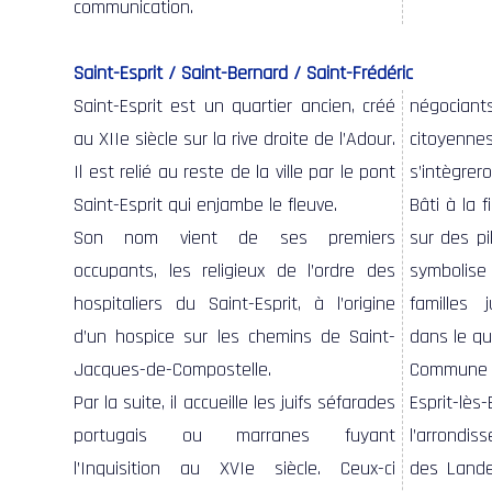
communication.
Saint-Esprit / Saint-Bernard / Saint-Frédéric
Saint-Esprit est un quartier ancien, créé
négociant
au XIIe siècle sur la rive droite de l’Adour.
citoyenn
Il est relié au reste de la ville par le pont
s’intègrer
Saint-Esprit qui enjambe le fleuve.
Bâti à la 
Son nom vient de ses premiers
sur des pi
occupants, les religieux de l’ordre des
symbolise
hospitaliers du Saint-Esprit, à l’origine
familles 
d’un hospice sur les chemins de Saint-
dans le qua
Jacques-de-Compostelle.
Commune 
Par la suite, il accueille les juifs séfarades
Esprit-lès
portugais ou marranes fuyant
l’arrondi
l’Inquisition au XVIe siècle.
Ceux-ci
des Landes