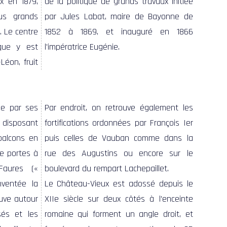
l’impératrice Eugénie.
ue par ses
Par endroit, on retrouve également les
 disposant
fortifications ordonnées par François Ier
balcons en
puis celles de Vauban comme dans la
e portes à
rue des Augustins ou encore sur le
Faures («
boulevard du rempart Lachepaillet.
nventée la
Le Château-Vieux est adossé depuis le
uve autour
XIIe siècle sur deux côtés à l’enceinte
sés et les
romaine qui forment un angle droit, et