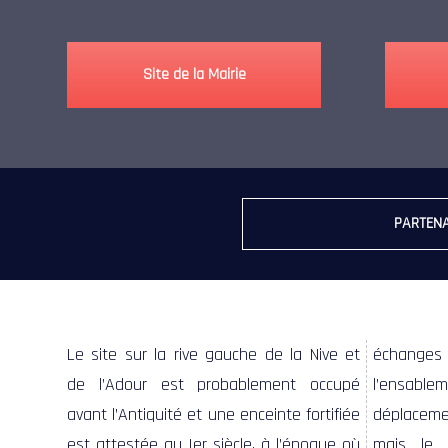
Site de la Mairie
PARTENA
Le site sur la rive gauche de la Nive et
échange
de l’Adour est probablement occupé
l’ensabl
avant l’Antiquité et une enceinte fortifiée
déplacemen
est attestée au Ier siècle, à l’époque où
mais le q