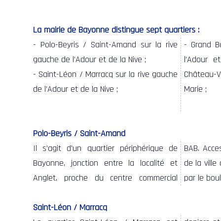
La mairie de Bayonne distingue sept quartiers :
- Polo-Beyris / Saint-Amand sur la rive
- Grand B
gauche de l’Adour et de la Nive ;
l’Adour e
- Saint-Léon / Marracq sur la rive gauche
Château-V
de l’Adour et de la Nive ;
Marie ;
Polo-Beyris / Saint-Amand
Il s’agit d’un quartier périphérique de
BAB. Accessible par la RD 810 et séparé
groupe scolaire privé Saint-Amand (école
salle polyvalente, dit « de la vie
Bayonne, jonction entre la localité et
de la ville à l’est par la vallée empruntée
primaire et collège), l’école privée ikastola
citoyenne », faisant office de centre
Anglet, proche du centre commercial
par le boulevard d’Aritxague, il accueille le
Polo-Beyris, l’église Saint-Amand et une
Saint-Léon / Marracq