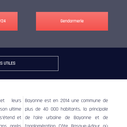
/24
Gendarmerie
S UTILES
et leurs
Bayonne est en 2014 une commune de
s son ultime
plus de 40 000 habitants, la principale
 s’étend et
de l’aire urbaine de Bayonne et de
 ans après
l’agglomération Côte Basque-Adour où