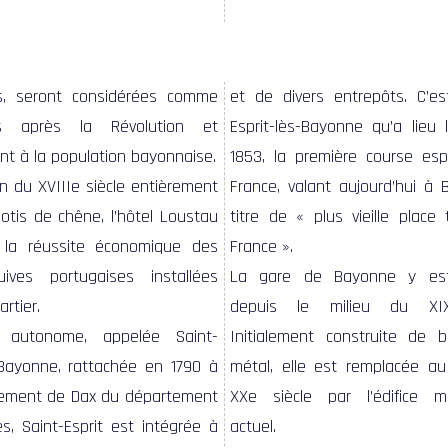
s, seront considérées comme
et de divers entrepôts. C’es
es après la Révolution et
Esprit-lès-Bayonne qu’a lieu 
ont à la population bayonnaise.
1853, la première course es
fin du XVIIIe siècle entièrement
France, valant aujourd’hui à 
lotis de chêne, l’hôtel Loustau
titre de « plus vieille place
 la réussite économique des
France ».
juives portugaises installées
La gare de Bayonne y est 
rtier.
depuis le milieu du XIX
autonome, appelée Saint-
Initialement construite de 
-Bayonne, rattachée en 1790 à
métal, elle est remplacée a
ssement de Dax du département
XXe siècle par l’édifice m
, Saint-Esprit est intégrée à
actuel.