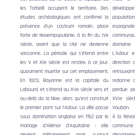
les Tarbelli occupent le territoire. Des
développ
études archéologiques ont confirmé la
populatio
présence d’un castrum romain, place
espagnol
forte de Novempopulanie, à la fin du IVe
communa
siècle, avant que la cité ne devienne
domaine 
vasconne. La période qui s’étend entre
L’Adour e
les V et XIe siècle est restée, à ce jour,
direction 
quasiment muette sur cet emplacement.
retrouvan
En 1023, Bayonne est la capitale du
redonne au port de Bayonne l’activité
Labourd, et s’étend au XIIe siècle vers et
perdue pendant plus de 100 ans. Au
au-delà da la Nive, alors qu’est construit
XVIe siècle, la ville est fortifiée par
le premier pont sur l’Adour. La ville passe
Vauban.
sous domination anglaise en 1152 par le
À la Révol
mariage d’Aliénor d’Aquitaine : elle
commun
devient militairement mais surtout
départeme