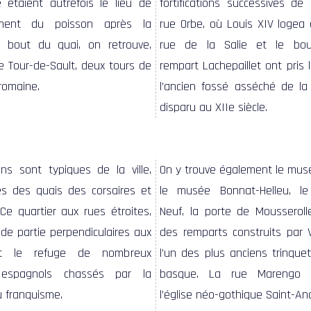
 étaient autrefois le lieu de
fortifications successives de l
ment du poisson après la
rue Orbe, où Louis XIV logea 
 bout du quai, on retrouve,
rue de la Salie et le bou
e Tour-de-Sault, deux tours de
rempart Lachepaillet ont pris 
 romaine.
l’ancien fossé asséché de la 
disparu au XIIe siècle.
ns sont typiques de la ville,
On y trouve également le mus
les des quais des corsaires et
le musée Bonnat-Helleu, le
 Ce quartier aux rues étroites,
Neuf, la porte de Mousserolle
de partie perpendiculaires aux
des remparts construits par 
ut le refuge de nombreux
l’un des plus anciens trinque
espagnols chassés par la
basque.
La rue Marengo 
 franquisme.
l’église néo-gothique Saint-An