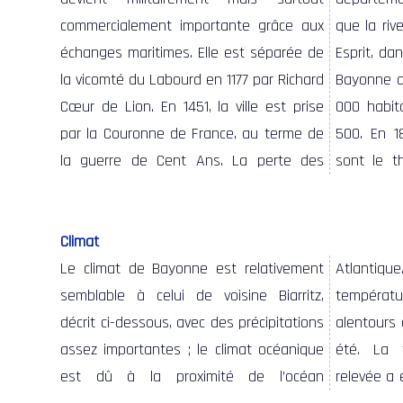
commercialement importante grâce aux
que la riv
échanges maritimes. Elle est séparée de
Esprit, da
la vicomté du Labourd en 1177 par Richard
Bayonne a
Cœur de Lion. En 1451, la ville est prise
000 habita
par la Couronne de France, au terme de
500. En 1
la guerre de Cent Ans. La perte des
sont le t
Climat
Le climat de Bayonne est relativement
Atlantique. La moyenne des
la plus élevée, 40,6°C le 4 août 2003
d’averses orageuses intenses et de
semblable à celui de voisine Biarritz,
températures en hiver se situe aux
Note 2,6. Les pluies sur les côtes
décrit ci-dessous, avec des précipitations
alentours de 8°C et avoisine les 20°C en
basques sont rarement persistantes,
assez importantes ; le climat océanique
été. La température la plus basse
excepté durant les tempêtes hivernales.
est dû à la proximité de l’océan
relevée a été -12,7°C le 16 janvier 1985, et
Elles se manifestent souvent sous forme