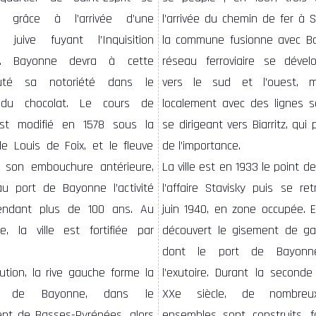
e grâce à l’arrivée d’une
l’arrivée du chemin de fer à Sa
n juive fuyant l’Inquisition
la commune fusionne avec B
e. Bayonne devra à cette
réseau ferroviaire se dével
uté sa notoriété dans le
vers le sud et l’ouest, m
du chocolat. Le cours de
localement avec des lignes s
st modifié en 1578 sous la
se dirigeant vers Biarritz, qui
de Louis de Foix, et le fleuve
de l’importance.
t son embouchure antérieure,
La ville est en 1933 le point d
l’affaire Stavisky puis se re
juin 1940, en zone occupée. E
découvert le gisement de g
dont le port de Bayonne
ution, la rive gauche forme la
l’exutoire. Durant la seconde
e de Bayonne, dans le
XXe siècle, de nombreu
nt de Basses-Pyrénées, alors
ensembles sont construits, 