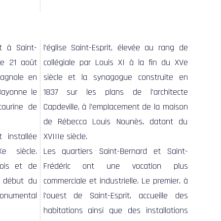
t à Saint-
l’église Saint-Esprit, élevée au rang de
le 21 août
collégiale par Louis XI à la fin du XVe
pagnole en
siècle et la synagogue construite en
Bayonne le
1837 sur les plans de l’architecte
 taurine de
Capdeville, à l’emplacement de la maison
de Rébecca Louis Nounès, datant du
installée
XVIIIe siècle.
e siècle.
Les quartiers Saint-Bernard et Saint-
bois et de
Frédéric ont une vocation plus
u début du
commerciale et industrielle. Le premier, à
onumental
l’ouest de Saint-Esprit, accueille des
habitations ainsi que des installations