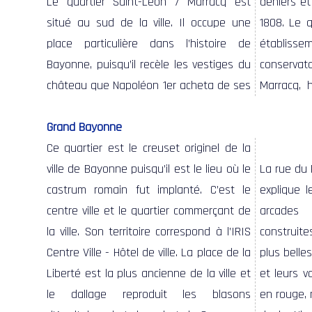
Le quartier Saint-Léon / Marracq est
deniers et occupa du 18 avril au 21 juillet
fondé dans les mêmes locaux en 1879,
de la politique de grands travaux initiée
situé au sud de la ville. Il occupe une
1808. Le quartier accueille de nombreux
est aujourd’hui l’un des plus grands
par Jules Labat, maire de Bayonne de
place particulière dans l’histoire de
établissements d’enseignement :
collèges de la région Aquitaine. Le centre
1852 à 1869, et inauguré en 1866
Bayonne, puisqu’il recèle les vestiges du
conservatoire, lycées, etc. Le collège
hospitalier de la Côte Basique y est
château que Napoléon 1er acheta de ses
Marracq, héritier du lycée de Bayonne,
représenté par l’hôpital Saint-Léon, fruit
Grand Bayonne
Ce quartier est le creuset originel de la
ville de Bayonne puisqu’il est le lieu où le
La rue du 
castrum romain fut implanté. C’est le
explique 
centre ville et le quartier commerçant de
arcades 
la ville. Son territoire correspond à l’IRIS
construite
Centre Ville - Hôtel de ville. La place de la
plus belles
Liberté est la plus ancienne de la ville et
et leurs v
le dallage reproduit les blasons
en rouge, 