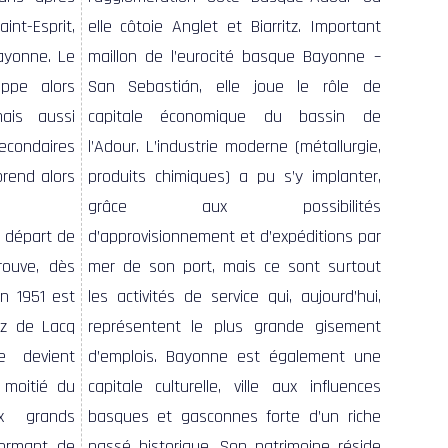
int-Esprit,
elle côtoie Anglet et Biarritz. Important
ayonne. Le
maillon de l’eurocité basque Bayonne –
oppe alors
San Sebastián, elle joue le rôle de
ais aussi
capitale économique du bassin de
econdaires
l’Adour. L’industrie moderne (métallurgie,
 prend alors
produits chimiques) a pu s’y implanter,
grâce aux possibilités
e départ de
d’approvisionnement et d’expéditions par
trouve, dès
mer de son port, mais ce sont surtout
n 1951 est
les activités de service qui, aujourd’hui,
az de Lacq
représentent le plus grande gisement
 devient
d’emplois. Bayonne est également une
 moitié du
capitale culturelle, ville aux influences
x grands
basques et gasconnes forte d’un riche
formant de
passé historique. Son patrimoine réside