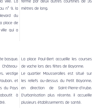
a ville. La
fermé par deux autres courtines de 35
au n° 9, la
mètres de long.
levard du
la place de
ville qui a
ée basque,
La place Paul-Bert accueille les courses
 Château-
de vache lors des fêtes de Bayonne.
s, vestige
Le quartier Mousserolles est situé sur
Vauban, et
les reliefs au-dessus du Petit Bayonne,
ts du Pays
en direction de Saint-Pierre-d’Irube.
aboutit à
D’urbanisation plus récente, il accueille
dré.
plusieurs établissements de santé.