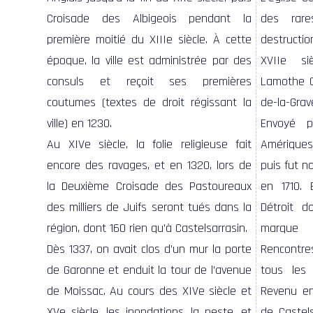
Croisade des Albigeois pendant la
des rar
première moitié du XIIIe siècle. À cette
destructio
époque, la ville est administrée par des
XVIIe si
consuls et reçoit ses premières
Lamothe Ca
coutumes (textes de droit régissant la
de-la-Grav
ville) en 1230.
Envoyé 
même, e
Au XIVe siècle, la folie religieuse fait
Amériques,
construite
encore des ravages, et en 1320, lors de
puis fut 
son régim
la Deuxième Croisade des Pastoureaux
en 1710. 
des milliers de Juifs seront tués dans la
Détroit 
région, dont 160 rien qu’à Castelsarrasin.
marque 
Dès 1337, on avait clos d’un mur la porte
Rencontre
de Garonne et enduit la tour de l’avenue
tous les 
de Moissac. Au cours des XIVe siècle et
Revenu en
XVe siècle, les inondations, la peste, et
de Castels