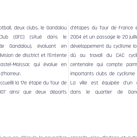
otball, deux clubs, le Gandalou
d’étapes du Tour de France 
l’aéronautisme amateur y est
 Club (GFC) (situé dans le
2004 et un passage le 20 juill
Par ailleurs, cet aérodrome 
 de Gandalou), évoluant en
développement du cyclisme loc
futur, vocation à devenir u
vision de disctrict et l’Entente
dû au travail du CAC cycli
commercial pour vols moyen co
Castel-Moissac qui évolue en
centenaire qui compte parm
d’horreur.
importants clubs de cyclisme 
accueilli la 17e étape du Tour de
est équipée d’un aérodrome
007 ainsi que deux départs
quartier de Gandalou. De