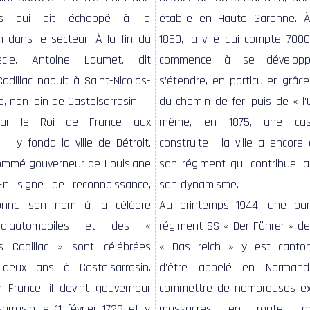
es qui ait échappé à la
établie en Haute Garonne. À
n dans le secteur. À la fin du
1850, la ville qui compte 700
ècle, Antoine Laumet, dit
commence à se dévelop
dillac naquit à Saint-Nicolas-
s’étendre, en particulier grâce
e, non loin de Castelsarrasin.
du chemin de fer, puis de « l’
par le Roi de France aux
n 1875, une caserne est
 il y fonda la ville de Détroit,
 ; la ville a encore aujourd’hui
nommé gouverneur de Louisiane
ent qui contribue largement à
En signe de reconnaissance,
son dynamisme.
donna son nom à la célèbre
Au printemps 1944, une par
d’automobiles et des «
régiment SS « Der Führer » de 
s Cadillac » sont célébrées
« Das reich » y est canton
deux ans à Castelsarrasin.
d’être appelé en Norman
 France, il devint gouverneur
commettre de nombreuses ex
arrasin le 11 février 1723 et y
massacres en route, do