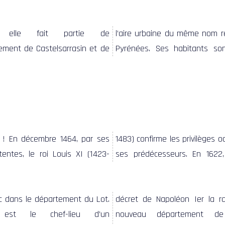
c dans le département du Lot.
 Napoléon Ier la rattache au
 est le chef-lieu d’un
 département de Tarn-et-