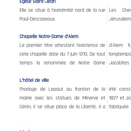
Église Saint-Jean
Elle se situe à l’extrémité nord de la rue
Les Che
campagne
Mentionnée
Paul-Descazeaux.
Jérusal
siècle (é
Chapelle Notre-Dame d’Alem
Le premier titre attestant l’existence de
d’Alem fut grande. La chapelle a
Moissac. Détruite à trois reprises (Guerre
Révolution de 1789), elle est encore
cete chapelle date du 7 juin 1210. De tout
longtemps détourné vers elle les
de Cent Ans, Guerres de Religion et
temps la renommée de Notre Dame
Jacobites passant par Toulouse et
L’hôtel de ville
l’horloge de Lepaut au fronton de la
été construit par l’architecte Rivet en
l’époque, le parisien Lepaut, en 1847 ;
(agriculture), œuvre du sculpteur
mairie avec les statues de Minerve et
1827 et possède une horloge éclairante
cette horloge étant encadrée des
Cérès Il se situe place de la Liberté. Il a
fabriquée par le plus grand horloger de
statues de Minerve (commerce) et Cérès