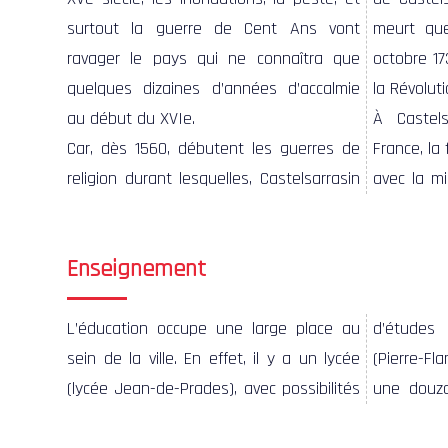
surtout la guerre de Cent Ans vont
meurt que
ravager le pays qui ne connaîtra que
octobre 17
quelques dizaines d’années d’accalmie
la Révolut
au début du XVIe.
À Castel
Car, dès 1560, débutent les guerres de
France, la 
religion durant lesquelles, Castelsarrasin
avec la mi
Enseignement
L’éducation occupe une large place au
d’études supérieures, deux collèges
caserne Banel, qui est un ancien site
terme à y accueillir une antenne
sein de la ville. En effet, il y a un lycée
(Pierre-Flamens et Jean-de-Prades), et
militaire, fait l’objet de projets visant à
(lycée Jean-de-Prades), avec possibilités
une douzaine de groupes scolaires. La