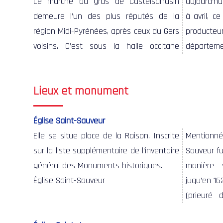
Le marché au gras de Castelsarrasin
aujourd’hui que se déroule le novembre
canards, oies, dindons et autres volailles
production qui « pourtant ne connaît pas
demeure l’un des plus réputés de la
à avril, ce marché hebdomadaire où les
grasses. Malgré les gros efforts de la
région Midi-Pyrénées, après ceux du Gers
producteurs et éleveurs de tout le
commune pour maintenir la tradition des
voisins. C’est sous la halle occitane
département viennent écouler leurs
concours au gras et des marchés, cette
Lieux et monument
Église Saint-Sauveur
Elle se situe place de la Raison. Inscrite
Mentionné
demeura ju
sur la liste supplémentaire de l’inventaire
Sauveur fu
plus impo
général des Monuments historiques.
manière 
Église Saint-Sauveur
juqu’en 16
(prieuré 