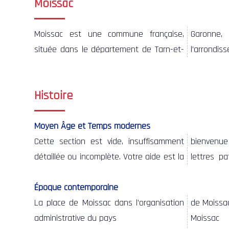
Moissac
Moissac est une commune française,
Garonne, elle fait partie de
l’aire urbaine du même nom région Midi-
située dans le département de Tarn-et-
l’arrondissement de Castelsarrasin et de
Pyrénées. Ses habitants sont appelés
Histoire
Moyen Âge et Temps modernes
Cette section est vide, insuffisamment
bienvenue ! En décembre 1464, par ses
1483) confirme les privilèges octroyés par
d’une nouvelle guerre de religion, la ville
détaillée ou incomplète. Votre aide est la
lettres patentes, le roi Louis XI (1423-
ses prédécesseurs. En 1622, au cours
Époque contemporaine
La place de Moissac dans l’organisation
de Moissa
décret de
administrative du pays
Moissac
nouveau