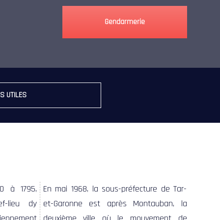
Gendarmerie
S UTILES
0 à 1795,
En mai 1968, la sous-préfecture de Tar-
ef-lieu dy
et-Garonne est après Montauban, la
nciennement
deuxième ville où le mouvement de