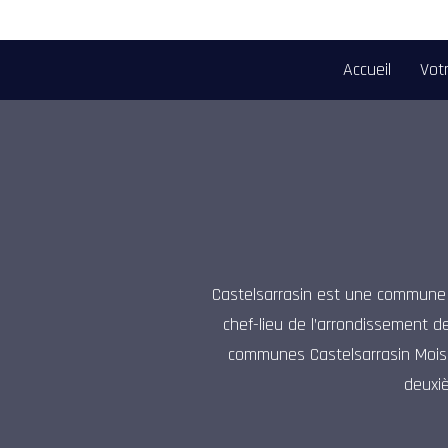
Accueil
Votr
Castelsarrasin est une commune f
chef-lieu de l’arrondissement d
communes Castelsarrasin Moiss
deuxi