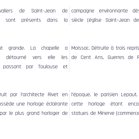
valiers de Saint-Jean de
 environnante dès le XIIe
 dès 1216 en ville, l’église est
em sont présents dans la
glise Saint-Jean des Vignes).