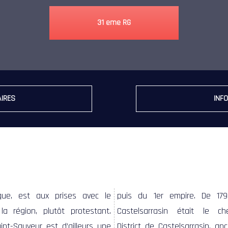
31 eme RG
IRES
INFO
ique, est aux prises avec le
puis du 1er empire. De 179
la région, plutôt protestant.
Castelsarrasin était le ch
aint-Sauveur est d’ailleurs une
District de Castelsarrasin, a