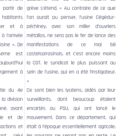
 partir de
grève s’étend. « Au contraire de ce que
0 habitants
l’on aurait pu penser, l’usine Cégédur-
per et à
péchiney, avec son miller d’ouvriers
 à l’arrivée
métallos, ne sera pas le fer de lance des
Usine ». De
manifestations de ce mai 68
castelsarrasinois, et c’est encore moins
la CGT, le syndicat le plus puissant au
sein de l’usine, qui en a été l’instigateur.
»
tie du 4e
Ce sont bien les lycéens, aidés par leur
la division
surveillants, dont beaucoup étaient
né, avant
encartés au PSU, qui ont lancé le
die et de
mouvement. Dans ce département, qui
actions et
était à l’époque essentiellement agricole,
nt celui
les paysans ne seront pas en reste. Le