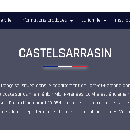
e ville
Informations pratiques
La famille
Inscrip
CASTELSARRASIN
rançaise, située dans le département de Tarn-et-Garonne dont 
e Castelsarrasin, en région Midi-Pyrénées. La ville est égalem
ac. Enfin, dénombrant 13 054 habitants au dernier recensement 
ème ville du département en termes de population, après Mont