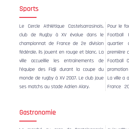
Sports
Le Cercle Athlétique Castelsarrasinois,
Pour le fo
club de Rugby à XV évolue dans le
Football
championnat de France de 2e division
quartier
fédérale, ils jouent en rouge et blanc. La
première di
ville accueillie les entrainements de
Football 
l’équipe des Fidji durant la coupe du
promotion 
monde de rugby à XV 2007. Le club joue
La ville a 
La ville 
ses matchs au stade Adrien Alary.
France 2
dans le 
Gastronomie