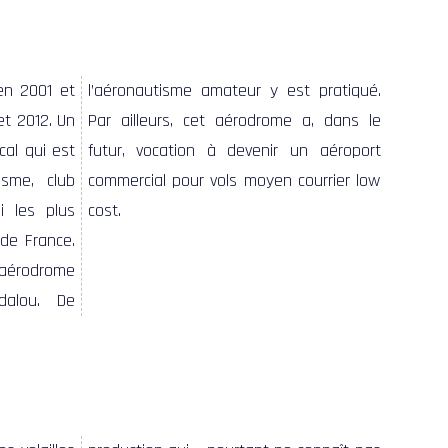
en 2001 et
 pratiqué.
et 2012. Un
a, dans le
al qui est
n aéroport
sme, club
urrier low
i les plus
cost.
de France.