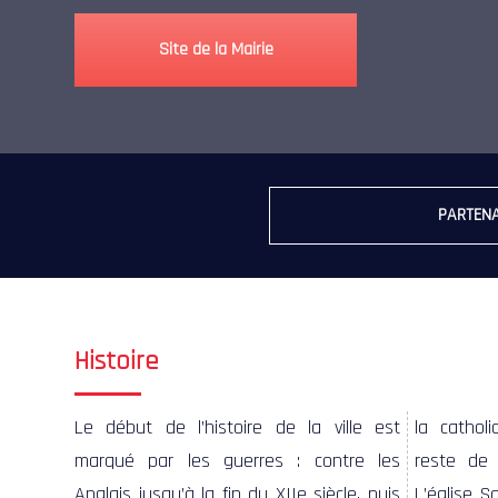
Site de la Mairie
PARTENA
Histoire
Le début de l’histoire de la ville est
la cathol
marqué par les guerres : contre les
reste de 
Anglais jusqu’à la fin du XIIe siècle, puis
L’église S