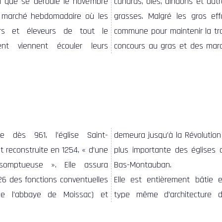
e dès 961, l’église Saint-
squ’à la Révolution de 1789 la
t reconstruite en 1254, « d’une
rtante des églises du diocèse
somptueuse ». Elle assura
Bas-Montauban.
26 des fonctions conventuelles
Elle est entièrement bâtie e
de l’abbaye de Moissac) et
type même d’architecture d